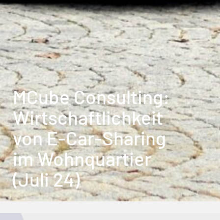
MCube Consulting:
Wirtschaftlichkeit
von E-Car-Sharing
im Wohnquartier
(Juli 24)