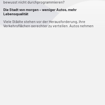
bewusst nicht durchprogrammieren?
Die Stadt von morgen – weniger Autos, mehr
Lebensqualität
Viele Städte stehen vor der Herausforderung, ihre
Verkehrsflächen gerechter zu verteilen. Autos nehmen
aktuell einen Großteil des öffentlichen Raums ein, doch was
wäre, wenn dieser Raum anders genutzt würde? Das
MCube
aqt-Projekt
hat genau diese Frage erforscht und den
Perspektivwechsel gewagt: Statt parkender Autos
entstehen Orte der Begegnung, statt reiner
Durchgangsstraßen entwickeln sich lebendige
Nachbarschaften.
Neue Straßenräume gemeinsam gestalten
Ein zentraler Bestandteil unseres Ansatzes war dabei die
echte Beteiligung
der Bürgerinnen und Bürger.
Stadtplanung darf nicht nur von oben nach unten gedacht
werden – sie muss vor Ort gemeinsam mit den Menschen
entwickelt werden. Wie das funktionieren kann, hat unser
Projektteam um
Marco Kellhammer
gezeigt, das in der
Kolumbusstraße in München innovative Nutzungskonzepte
erprobt hat.