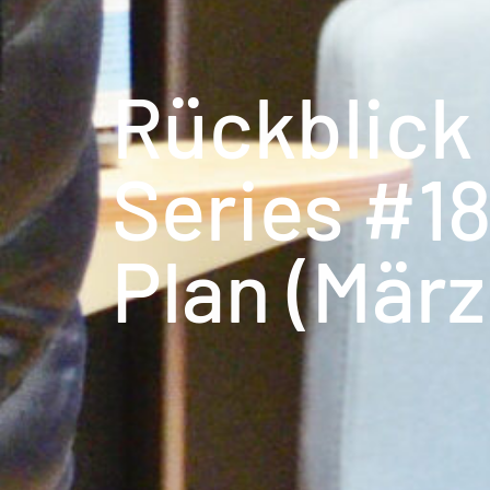
Rückblick
Series #18
Plan (März