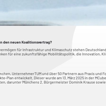
in den neuen Koalitionsvertrag?
ermögen für Infrastruktur und Klimaschutz stehen Deutschland 
lanken für eine zukunftsfähige Mobilitätspolitik, die Innovation
nchen, UnternehmerTUM und über 50 Partnern aus Praxis und F
te-Plan entwickelt. Dieser wurde am 13. März 2025 in der MCub
sten, darunter Münchens 2. Bürgermeister Dominik Krause sowie
ge Mobilität gezielt fördern
h in Stadt und Land grundlegend: