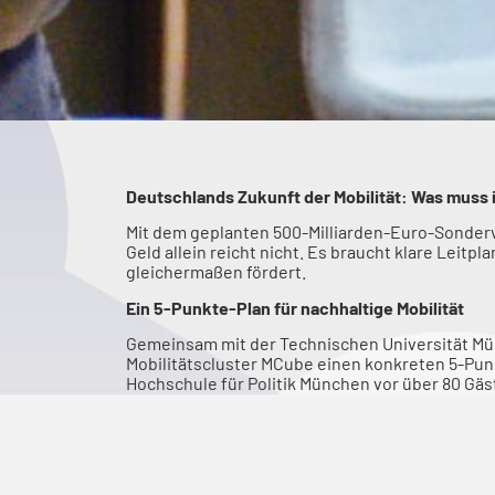
Deutschlands Zukunft der Mobilität: Was muss 
Mit dem geplanten 500-Milliarden-Euro-Sonderv
Geld allein reicht nicht. Es braucht klare Leitp
gleichermaßen fördert.
Ein 5-Punkte-Plan für nachhaltige Mobilität
Gemeinsam mit der Technischen Universität Mü
Mobilitätscluster MCube einen konkreten 5-Punk
Hochschule für Politik München vor über 80 Gä
vorgestellt und diskutiert.
Die zentralen Punkte im Überblick:
Stadt und Land differenziert denken – nachhalti
Die Mobilitätsanforderungen unterscheiden sic