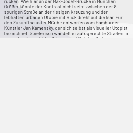
rücken. Wie hier an der Max-Josef-Brücke in München.
Größer könnte der Kontrast nicht sein: zwischen der 8-
spurigen Straße an der riesigen Kreuzung und der
lebhaften urbanen Utopie mit Blick direkt auf die Isar. Für
den Zukunftscluster MCube entworfen vom Hamburger
Künstler Jan Kamensky, der sich selbst als visueller Utopist
bezeichnet. Spielerisch wandelt er autogerechte Straßen in
menschenfreundliche Orte um und löst damit ein neues
Bewusstsein bei den Betrachtern aus. Sie erleben ihre
Nachbarschaft autofrei, begrünt und lebenswert. Danach
kehren sie mit einem geschärften Blick in die Realität
zurück. Mit den utopischen Videos will Jan Kamensky die
Sicht auf unsere Lebensweise ändern. In erster Linie haben
sie das Ziel, das Bewusstsein der Betrachter zu erweitern
und das eigene Mobilitätsverhalten zu hinterfragen. Die
Realisierbarkeit der Utopien ist zweitrangig.
Diese drei Münchner Utopien
wurde von Jan Kamensky in
Zusammenarbeit mit dem Zukunftscluster MCube und
seinem engen Partner Digital Hub Mobility by
UnternehmerTUM ermöglicht.
Münchner Utopie: Max Josef Brücke
Münchner Utopie: Candidplatz