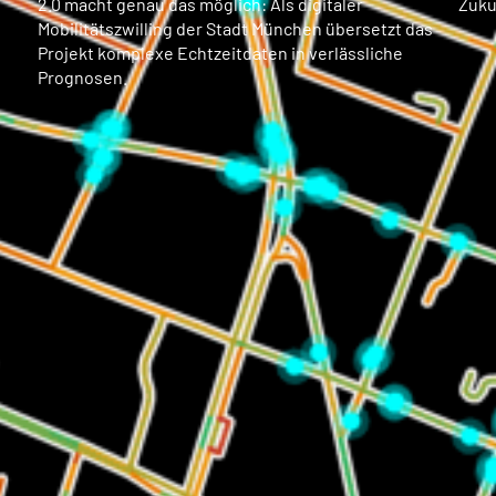
2.0 macht genau das möglich: Als digitaler
Zuku
Mobilitätszwilling der Stadt München übersetzt das
Projekt komplexe Echtzeitdaten in verlässliche
Prognosen.