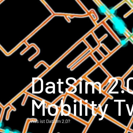
DatSim 2.0
Mobility 
Was ist DatSim 2.0?