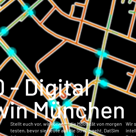
 - Digital
Twin München
Stellt euch vor, wir könnten die Mobilität von morgen
Wir s
testen, bevor sie heute auf die Straße geht. DatSim
inte