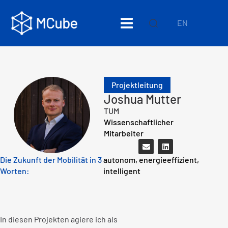
EN
Projektleitung
Joshua Mutter
TUM
Wissenschaftlicher
Mitarbeiter
Die Zukunft der Mobilität in 3
autonom, energieeffizient,
Worten:
intelligent
In diesen Projekten agiere ich als