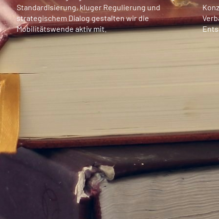
Standardisierung, kluger Regulierung und
Konz
strategischem Dialog gestalten wir die
Verb
Mobilitätswende aktiv mit.
Ents