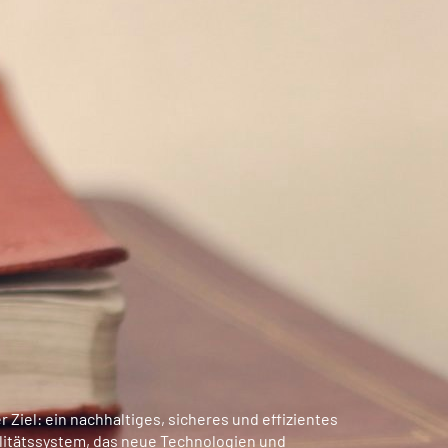
r Ziel: ein nachhaltiges, sicheres und effizientes
litätssystem, das neue Technologien und