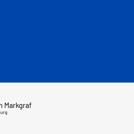
en Markgraf
burg